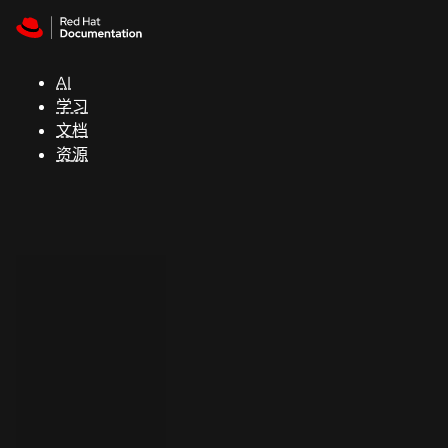
Skip to navigation
Skip to content
支
持
AI
学习
控制台
文档
（Console）
资源
开
发
人
员
开
始
试
用
联