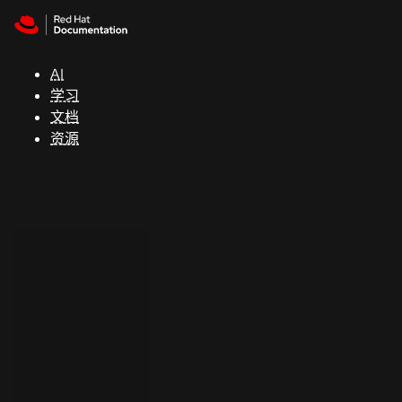
Skip to navigation
Skip to content
支
持
AI
学习
控制台
文档
（Console）
资源
开
发
人
员
开
始
试
用
联