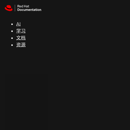
Skip to navigation
Skip to content
支
持
AI
学习
控制台
文档
（Console）
资源
开
发
人
员
开
始
试
用
联