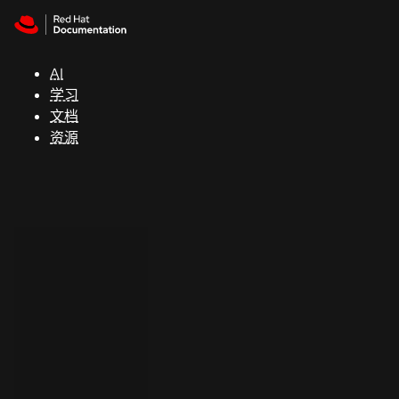
Skip to navigation
Skip to content
支
持
AI
学习
控制台
文档
（Console）
资源
开
发
人
员
开
始
试
用
联