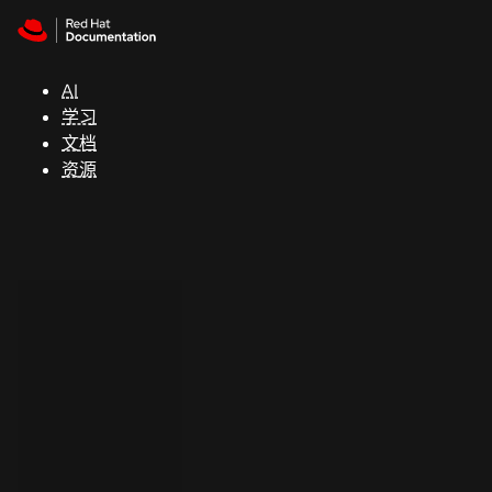
Skip to navigation
Skip to content
支
持
AI
学习
控制台
文档
（Console）
资源
开
发
人
员
开
始
试
用
联