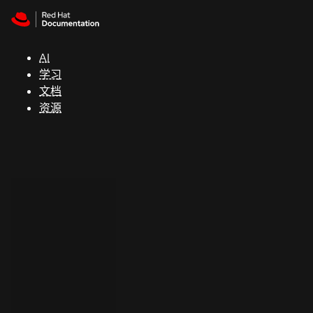
Skip to navigation
Skip to content
支
持
AI
学习
控制台
文档
（Console）
资源
开
发
人
员
开
始
试
用
联