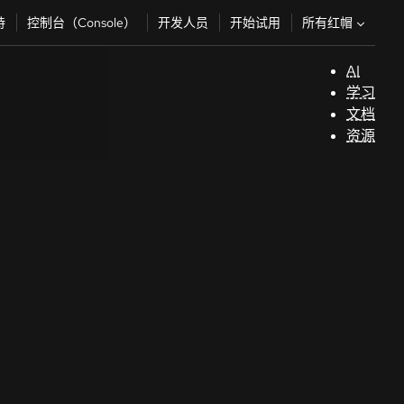
所有红帽
持
控制台（Console）
开发人员
开始试用
AI
支
学习
持
文档
资源
（
开
发
人
员
开
始
试
用