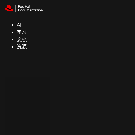
Skip to navigation
Skip to content
支
持
AI
学习
控制台
文档
（Console）
资源
开
发
人
员
开
始
试
用
联