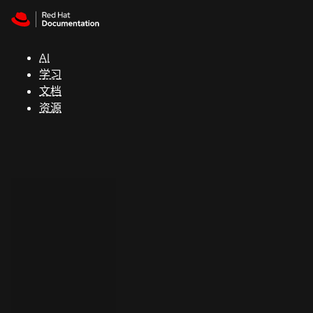
Skip to navigation
Skip to content
支
持
AI
学习
控制台
文档
（Console）
资源
开
发
人
员
开
始
试
用
联