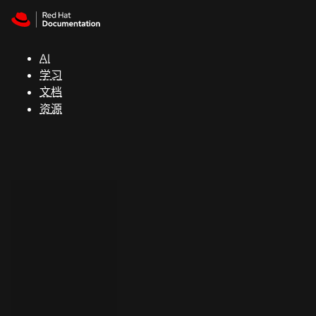
Skip to navigation
Skip to content
支
持
AI
学习
控制台
文档
（Console）
资源
开
发
人
员
开
始
试
用
联