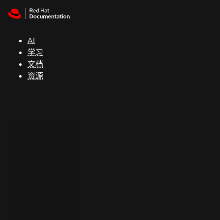
Skip to navigation
Skip to content
支
持
AI
学习
控制台
文档
（Console）
资源
开
发
人
员
开
始
试
用
联