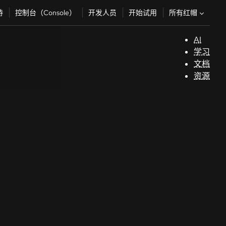
所有红帽
持
控制台（Console）
开发人员
开始试用
AI
支
学习
持
文档
资源
（
开
发
人
员
开
始
试
用