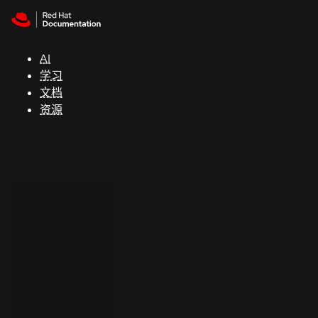
Skip to navigation
Skip to content
支
持
AI
学习
控制台
文档
（Console）
资源
开
发
人
员
开
始
试
用
联