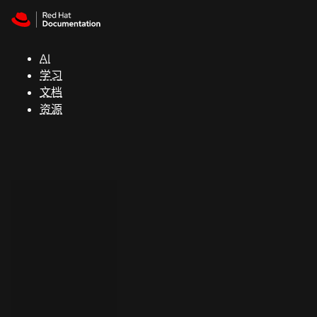
Skip to navigation
Skip to content
支
持
AI
学习
控制台
文档
（Console）
资源
开
发
人
员
开
始
试
用
联