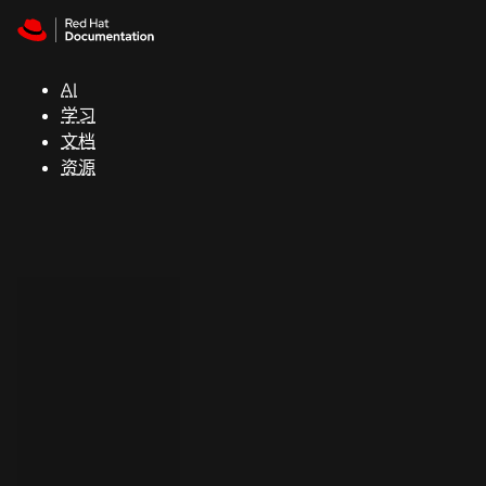
Skip to navigation
Skip to content
支
持
AI
学习
控制台
文档
（Console）
资源
开
发
人
员
开
始
试
用
联