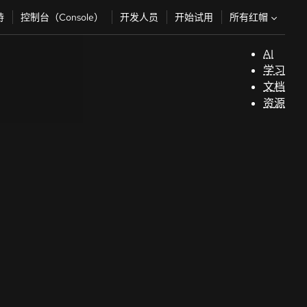
所有红帽
持
控制台（Console）
开发人员
开始试用
AI
支
学习
持
文档
资源
（
开
发
人
员
开
始
试
用