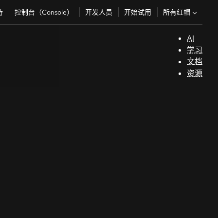
所有红帽
持
控制台（Console）
开发人员
开始试用
AI
支
学习
持
文档
资源
（
开
发
人
员
开
始
试
用