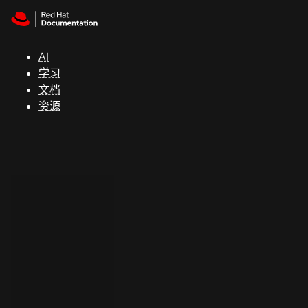
Skip to navigation
Skip to content
支
持
AI
学习
控制台
文档
（Console）
资源
开
发
人
员
开
始
试
用
联