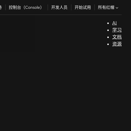
所有红帽
持
控制台（Console）
开发人员
开始试用
AI
支
学习
持
文档
资源
（
开
发
人
员
开
始
试
用