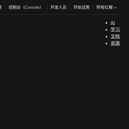
所有红帽
持
控制台（Console）
开发人员
开始试用
AI
支
学习
持
文档
资源
（
开
发
人
员
开
始
试
用