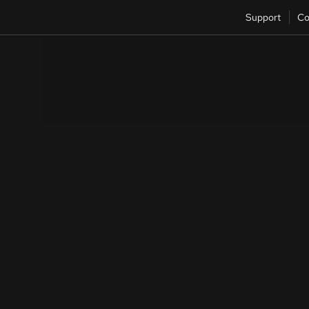
Support
Co
Référence
Centre d'architecture
Architectures et modèles, ainsi que des exemples de
déploiements de Red Hat et de partenaires.