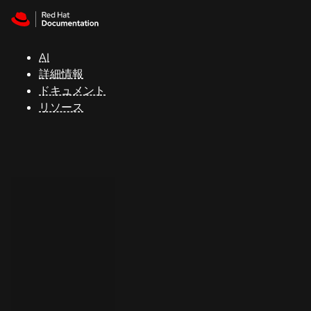
Skip to navigation
Skip to content
サ
ポ
ー
AI
ト
詳細情報
ドキュメント
リソース
コ
ン
ソ
ー
ル
開
発
者
ト
ラ