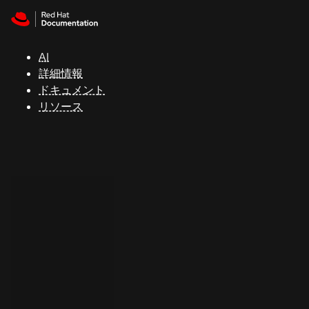
Skip to navigation
Skip to content
サ
ポ
ー
AI
ト
詳細情報
ドキュメント
リソース
コ
ン
ソ
ー
ル
開
発
者
ト
ラ