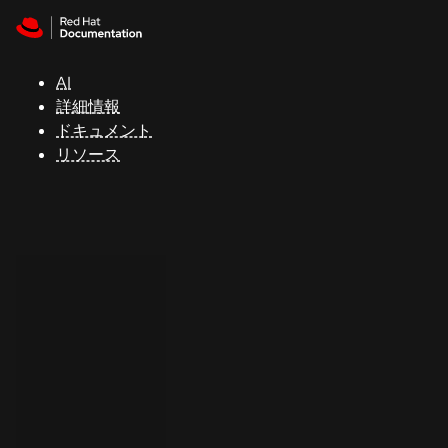
Skip to navigation
Skip to content
サ
ポ
ー
AI
ト
詳細情報
ドキュメント
リソース
コ
ン
ソ
ー
ル
開
発
者
ト
ラ