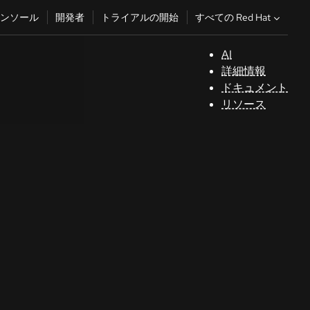
すべての Red Hat
ンソール
開発者
トライアルの開始
AI
サ
詳細情報
ポ
ドキュメント
ー
リソース
ト
コ
ン
ソ
ー
ル
開
発
者