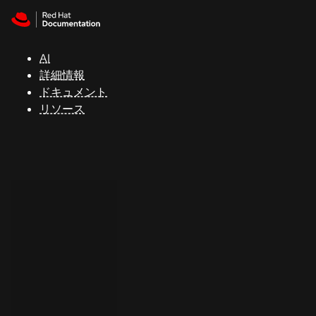
Skip to navigation
Skip to content
サ
ポ
ー
AI
ト
詳細情報
ドキュメント
リソース
コ
ン
ソ
ー
ル
開
発
者
ト
ラ