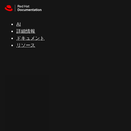
Skip to navigation
Skip to content
サ
ポ
ー
AI
ト
詳細情報
ドキュメント
リソース
コ
ン
ソ
ー
ル
開
発
者
ト
ラ