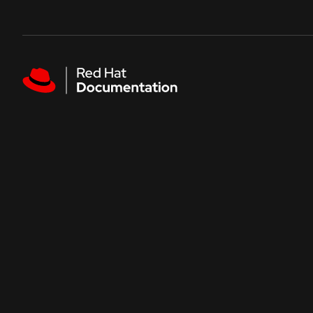
Skip to navigation
Skip to content
Featured links
人気のドキュメント
Red Hat AI
Red Hat Enterprise Linux
Red Hat OpenShift Container Platform
Red Hat Ansible Automation Platform
Red Hat OpenShift Service on AWS
すべてのドキュメントを見る