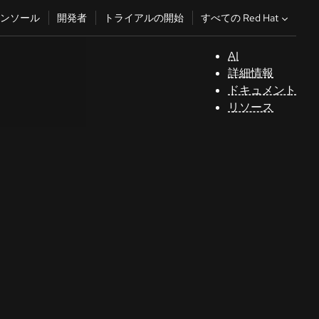
すべての Red Hat
ンソール
開発者
トライアルの開始
AI
サ
詳細情報
ポ
ドキュメント
ー
リソース
ト
テクノロジートピック
コ
AI/ML
ン
ソ
自動化
ー
Java
ル
Kubernetes
See all topics
開
発
者