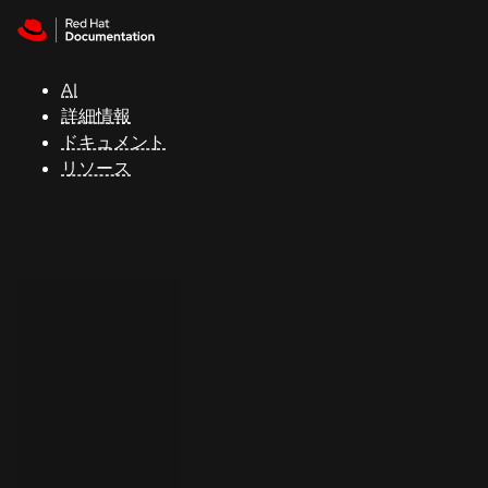
Skip to navigation
Skip to content
サ
ポ
ー
AI
ト
詳細情報
ドキュメント
リソース
コ
ン
ソ
ー
ル
開
発
者
ト
ラ