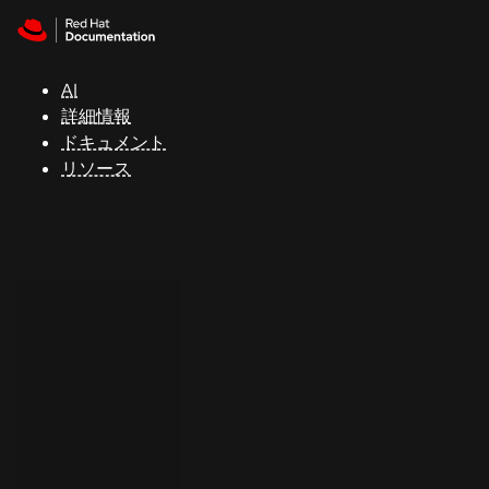
Skip to navigation
Skip to content
サ
ポ
ー
AI
ト
詳細情報
ドキュメント
リソース
コ
ン
ソ
ー
ル
開
発
者
ト
ラ