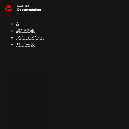
Skip to navigation
Skip to content
サ
ポ
ー
AI
ト
詳細情報
ドキュメント
リソース
コ
ン
ソ
ー
ル
開
発
者
ト
ラ