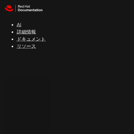
Skip to navigation
Skip to content
サ
ポ
ー
AI
ト
詳細情報
ドキュメント
リソース
コ
ン
ソ
ー
ル
開
発
者
ト
ラ