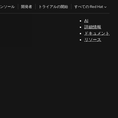
すべての Red Hat
ンソール
開発者
トライアルの開始
AI
サ
詳細情報
ポ
ドキュメント
ー
リソース
ト
コ
ン
ソ
ー
ル
開
発
者