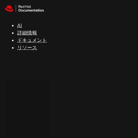
Skip to navigation
Skip to content
サ
ポ
ー
AI
ト
詳細情報
ドキュメント
リソース
コ
ン
ソ
ー
ル
開
発
者
ト
ラ