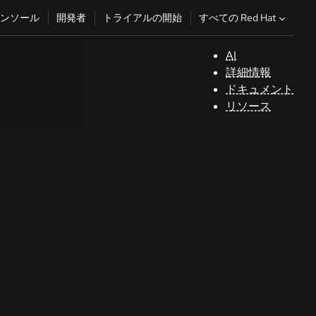
すべての Red Hat
ンソール
開発者
トライアルの開始
AI
サ
詳細情報
ポ
ドキュメント
ー
リソース
ト
コ
ン
ソ
ー
ル
開
発
者