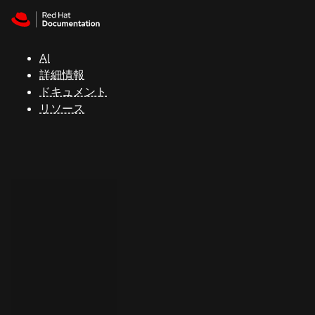
Skip to navigation
Skip to content
サ
ポ
ー
AI
ト
詳細情報
ドキュメント
リソース
コ
ン
ソ
ー
ル
開
発
者
ト
ラ