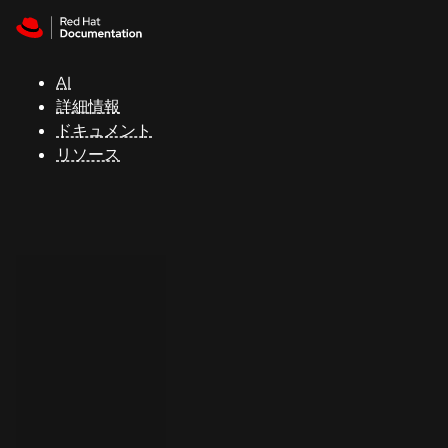
Skip to navigation
Skip to content
サ
ポ
ー
AI
ト
詳細情報
ドキュメント
リソース
コ
ン
ソ
ー
ル
開
発
者
ト
ラ