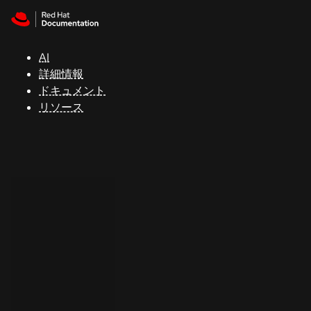
Skip to navigation
Skip to content
サ
ポ
ー
AI
ト
詳細情報
ドキュメント
リソース
コ
ン
ソ
ー
ル
開
発
者
ト
ラ