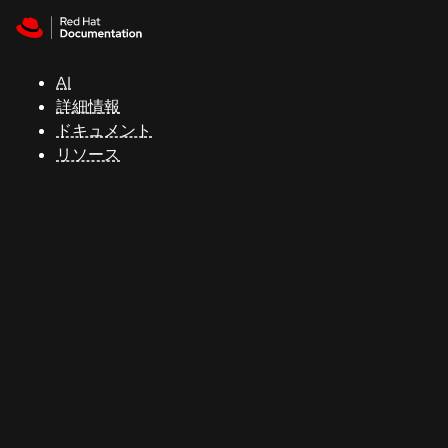
Skip to navigation
Skip to content
サ
ポ
ー
AI
ト
詳細情報
ドキュメント
リソース
コ
ン
ソ
ー
ル
開
発
者
ト
ラ