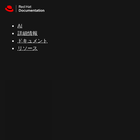
Skip to navigation
Skip to content
サ
ポ
ー
AI
ト
詳細情報
ドキュメント
リソース
コ
ン
ソ
ー
ル
開
発
者
ト
ラ