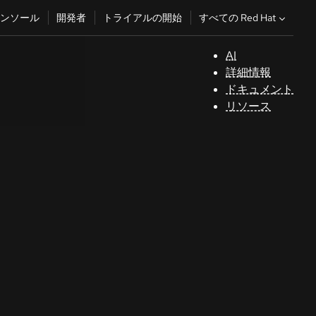
すべての Red Hat
ンソール
開発者
トライアルの開始
AI
サ
詳細情報
ポ
ドキュメント
ー
リソース
ト
コ
ン
ソ
ー
ル
開
発
者