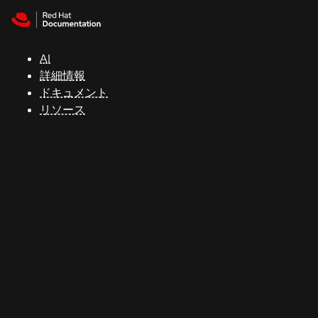
Skip to navigation
Skip to content
サ
ポ
ー
AI
ト
詳細情報
ドキュメント
リソース
コ
ン
ソ
ー
ル
開
発
者
ト
ラ