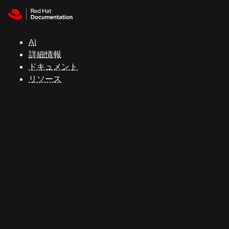
Skip to navigation
Skip to content
サ
ポ
ー
AI
ト
詳細情報
ドキュメント
リソース
コ
ン
ソ
ー
ル
開
発
者
ト
ラ