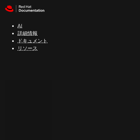
Skip to navigation
Skip to content
サ
ポ
ー
AI
ト
詳細情報
ドキュメント
リソース
コ
ン
ソ
ー
ル
開
発
者
ト
ラ