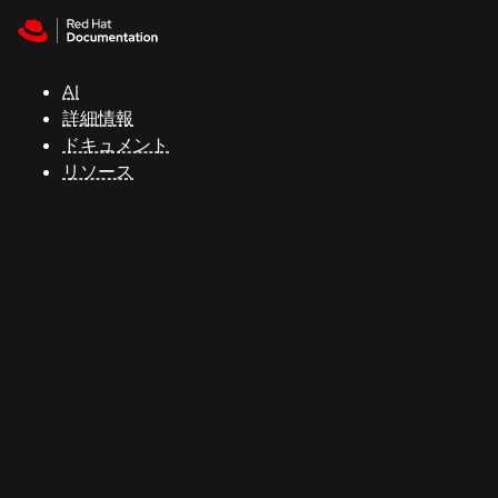
Skip to navigation
Skip to content
サ
ポ
ー
AI
ト
詳細情報
ドキュメント
リソース
コ
ン
ソ
ー
ル
開
発
者
ト
ラ