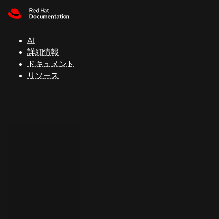
Skip to navigation
Skip to content
サ
ポ
ー
AI
ト
詳細情報
ドキュメント
リソース
コ
ン
ソ
ー
ル
開
発
者
ト
ラ