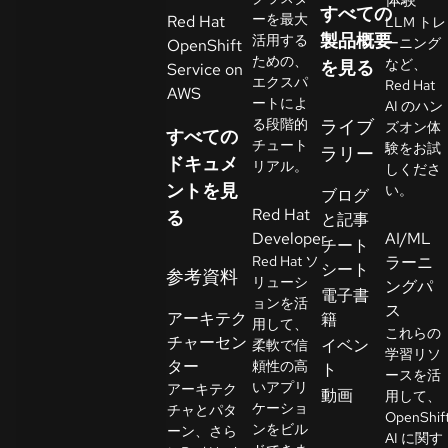
すべての
イ
ーを最大
Red Hat
LLM トレ
ア
製品概要
活用する
ーニング
OpenShift
ための、
ル
など、
を見る
Service on
エクスパ
Red Hat
の
AWS
ートによ
AI のハン
開
る段階的
ライブ
ズオン体
すべての
始
チュート
験をお試
ラリー
ドキュメ
リアル。
しくださ
ントを見
お
い。
ブログ
Red Hat
問
る
と記事
Developer
AI/ML
い
チート
Red Hat ソ
ラーニ
合
シート
参考資料
リューシ
ングパ
わ
言
電子書
ョンを活
語
ス
せ
アーキテク
籍
用して、
の
これらの
チャーセン
イベン
柔軟で信
選
学習リソ
ター
頼性の高
ト
択
ースを活
いアプリ
アーキテク
動画
用して、
ケーショ
チャとパタ
OpenShif
ンをビル
ーン、さら
AI に関す