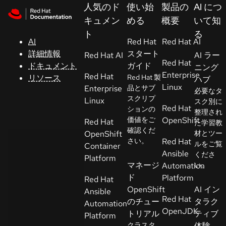
Skip to navigation
Skip to content
人気のド
使い始
製品の
AI につ
サ
キュメン
める
概要
いて知
ポ
ト
る
ー
AI
Red Hat
Red Hat AI
ト
詳細情報
スタート
Red Hat AI
AI ラー
Red Hat
ドキュメント
ガイド
ニング
Enterprise
Red Hat
リソース
Red Hat 製
ハブ
コ
Linux
Enterprise
品とサブ
必要なタ
ン
スクリプ
Linux
スク別に
ソ
Red Hat
ションの
整理され
ー
価値をご
OpenShift
Red Hat
た学習教
ル
確認くだ
OpenShift
材とツー
さい。
Red Hat
ルをご覧
Container
Ansible
くださ
開
Platform
マネージ
Automation
い。
発
ド
Platform
Red Hat
者
OpenShift
AI イン
Ansible
Red Hat
のチュー
タラク
Automation
ト
OpenJDK
トリアル
ティブ
Platform
ラ
クラスタ
体験