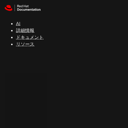
Skip to navigation
Skip to content
サ
ポ
ー
AI
ト
詳細情報
ドキュメント
リソース
コ
ン
ソ
ー
ル
開
発
者
ト
ラ