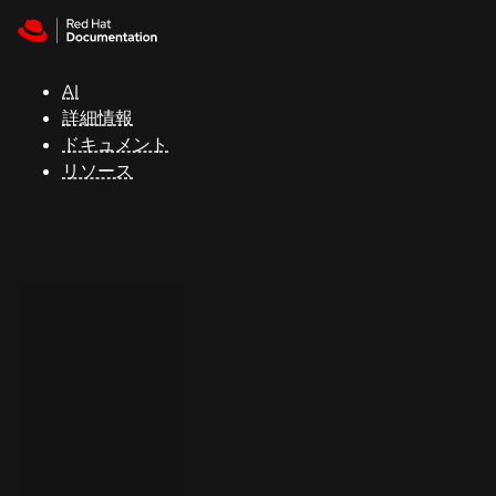
Skip to navigation
Skip to content
サ
ポ
ー
AI
ト
詳細情報
ドキュメント
リソース
コ
ン
ソ
ー
ル
開
発
者
ト
ラ