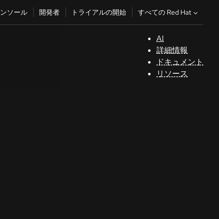
すべての Red Hat
ンソール
開発者
トライアルの開始
AI
サ
詳細情報
ポ
ドキュメント
ー
リソース
ト
コ
ン
ソ
ー
ル
開
発
者